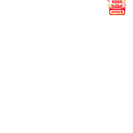
响。
4、未来自由球员市场趋势
展望未来，自由球员市场无疑将继续朝着更加开放
化、多样化方向发展。一方面，新秀合同到期后的年
轻人才越来越多，他们渴望通过自主选择来塑造个人
职业生涯；另一方面，以数据分析为基础的新型管理
方式正在涌现，使得各支球队能够更精准地识别目
标，以此优化阵容组合。
与此同时，由于各类新冠疫情等不可预见因素对经济
环境造成冲击，各支球队在财政方面也愈加谨慎。这
使得一些大牌明星可能需要重新考虑自身价值，从而
降低薪资要求以便继续留在热门城市或强队之中，而
这种策略反过来也可能导致诸如老前辈们逐渐淡出主