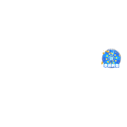
詹姆斯每次在夏季转会期做出的决定都备受关注。他
曾数次通过签约或交易直接改变球队命运，使得其他
超级明星纷纷效仿他的模式。在2010年与2014年的两
次决定中，他选择加盟迈阿密热火和克利夫兰骑士，
为自己的职业生涯增添了两个总冠军头衔，同时也重
新定义了“组队”的概念。
如今，在即将继续追求更高荣誉之际，他依然保持着
极高的话题性和竞技水平。因此，不论是对于他个人
还是对于整个NBA，自由市场中的“老詹效应”始终存
在且持续发酵。
3、奥斯汀·里夫斯的发展潜力
作为年轻一代的新星，奥斯汀·里夫斯近年来在湖人队