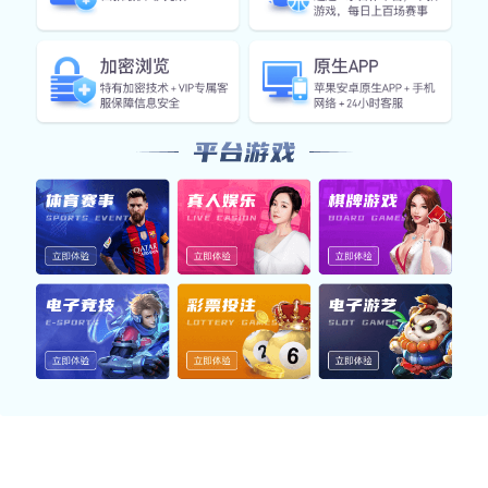
构，也使得超级巨星在自由市场上的权力逐渐增强。
如今，自由签约已成为许多球队重建战略的一部分。
此外，随着社交媒体的发展，信息传播更加迅速透
明，这也促成了自由市场更加活跃。在这样的环境
下，薪资专家对历史上自由球员进行评估，不仅能反
映出他们个人能力，也体现出整个联盟风向的发展脉
络。
2、勒布朗·詹姆斯的影响力
作为本次评选中领衔完全自由的玩家，勒布朗·詹姆斯
无疑是现代篮球史上最具标志性的人物之一。从2003
年进入联盟以来，他所取得的成就几乎无人能敌。他
不仅仅是一位优秀的篮球运动员，更是一位成功的商
业人士和社会活动家，其影响远超赛场。