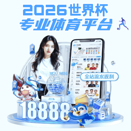
立即注册
爱游戏体育
官网 · 权威
体育数据平台
爱游戏体育 OFFICIAL WEBSITE
自2022年创立以来，
爱游戏体育
致力于为用户提供包
括NBA、英超、欧洲杯、LPL在内的热门赛事直播与数
据服务，广受用户信赖。
立即下载爱游戏体育APP