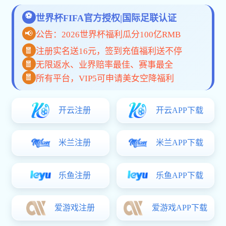
首页
/
体育看点
/ 正文