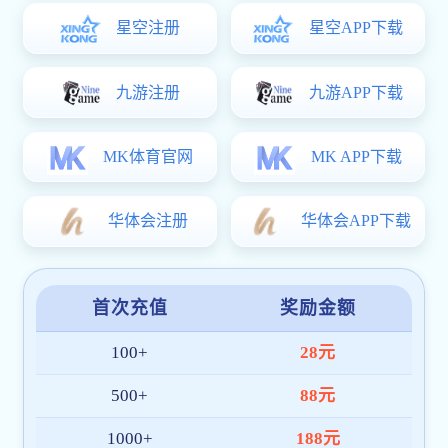
2026-06-29 03:36
47 次阅读
薪资专家评选26年20大自由球员老詹领衔
完全自由里夫斯拥有球员选项
在过去的26年里，NBA自由球员市场的变化与发展吸
引了众多关注。近期，有薪资专家对这26年内最具影
响力的20大自由球员进行了评选。其中，勒布朗·詹姆
斯被评为领衔球员，他在完全自由市场中的表现令人
瞩目。此外，奥斯汀·里夫斯则拥有自己的球员选项，
这让他在未来的职业生涯中有更多选择。本篇文章将
从四个方面详细分析这一评选结果，包括自由球员市