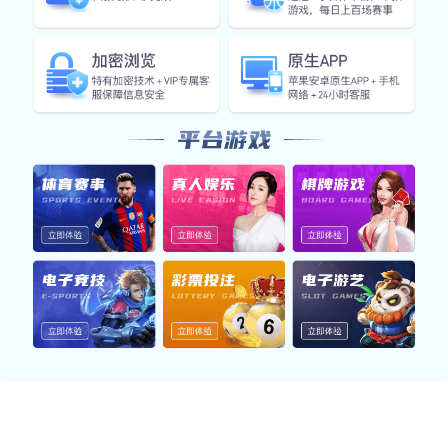
会。
整场比赛结束时，国安不仅在比分上取得领先，在控
球率和射门次数上也明显占优，这充分显示出他们在
技术和战术执行上的优势。同时，这样的表现也让球
迷们对球队未来的发展充满期待。
2、张玉宁核心作用显著
张玉宁作为国安队的重要前锋，本场依旧是球队进攻
端最具威胁的人物。他不仅打入一粒关键进球，更是
在整个进攻体系中扮演着组织者和终结者的双重角
色。凭借敏锐的嗅觉，他总能在适当的位置等待机
会，并迅速做出反应。
除了自身进球外，张玉宁还积极参与到其他队员之间