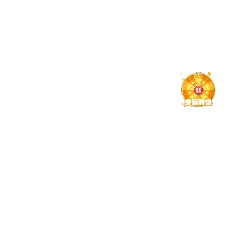
的配合中，多次通过精准传球帮助队友创造射门机
会。他的一脚妙传帮助茹子楠制造点球，也使得全队
士气大增。在他带动下，全体攻击线显得更加流畅、
有序。
随着赛季深入，张玉宁越来越成熟，他不仅要承担起
更多责任，还需要激励身边的小伙伴共同成长。他在
本场比赛中的表现再次证明了自己是球队不可或缺的
重要一环，也是未来争夺冠军的重要基石。
3、新秀茹子楠首秀亮眼
茹子楠作为本场比赛的新秀，以极佳状态迎来了自己
的职业生涯首秀。他不仅完成了教练组对他的期望，
而且用实际行动证明了自己的实力。在比赛进行到一
定阶段时，他凭借速度与技巧成功突破防线，被对手